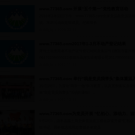
www.77365.com 开展“五个第一”党性教育活动
2018年3月13日下午，www.77365.com全体党员在
动。本次活动由党组成员、纪检组长
发布时间：2018-03-14
www.77365.com2017年1-3月不动产登记结果
序号土地使用者不动产证号登记时间业务宗号1濮阳市森兴板业有限公司
06170106000012濮阳市鼎翔实业有限公司201700000102
发布时间：2017-11-22
www.77365.com 举行“我是党员我带头”集体重温入
10月19日，为深化“两学一做”学习教育，认真贯彻落实县委
展“我是党员我带头”活动的通知》，
发布时间：2017-10-21
www.77365.com为党员开展 “忆初心、添动力、温
9月18日，清丰县国土局全体党员在三楼会议室开展“忆初
组书记、局长张志强同志带领全体党员
发布时间：2017-09-20