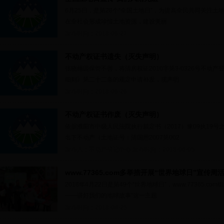
6月25日，是第28个“全国土地日”，为提高全民共同关注
在全社会形成珍惜土地资源，建设美丽
发布时间：2018-06-27
不动产权证书遗失（灭失声明）
张晓楠因保管不善，将清房权证2010字第3-0326号不动
细则》第二十二条的规定申请补发，现声明
发布时间：2018-06-26
不动产权证书作废（灭失声明）
依据濮阳市中级人民法院执行裁定书（2017）豫09执19
名下不动产（土地证号：清国用2007第002
发布人：不动产登记中心 发布时间：2018-06-05
www.77365.com多举措开展“世界地球日”宣传周
2018年4月22日是第49个“世界地球日”，www.77365
——讲好我们的地球故事”这一主题
发布时间：2018-04-25