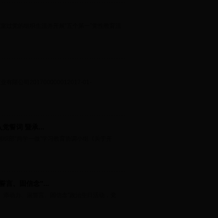
党员活动室过党的组织生活并开展“五个第一”党性教育活
201700000012017-01-
党誓词 暨承...
组织部“两学一做”学习教育协调小组《关于开
誓言、固信念”...
心、添动力、温誓言、固信念”政治生日活动，党