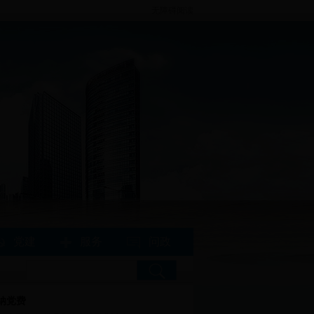
无障碍阅读
党建
服务
问政
交纳党费