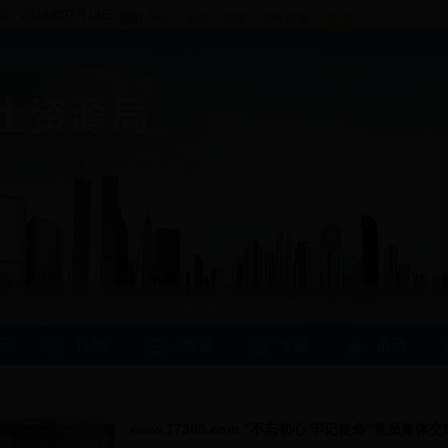
是：2018年07月13日
开
征地
政策
专题
廉政
www.77365.com “不忘初心 牢记使命”党员集体