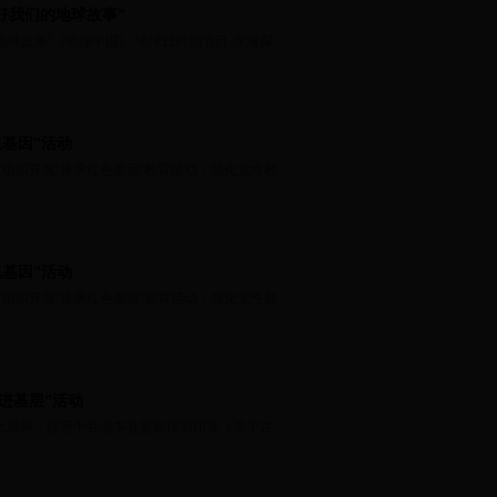
好我们的地球故事”
地球故事”《地理中国》:地球日特别节目·深海探
色基因”活动
将军渡组织开展“传承红色基因”教育活动，强化党性教
色基因”活动
将军渡组织开展“传承红色基因”教育活动，强化党性教
讲进基层”活动
大精神，按照中共清丰县委宣传部印发《关于在