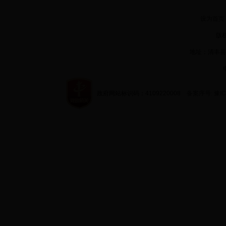
设为首页
版权
地址：清丰县
政府网站标识码：4109220008
备案序号: 豫IC