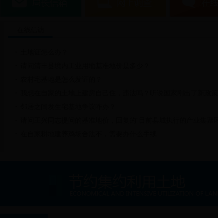
在线信访
土地证怎么办？
请问清丰县境内工业用地基准地价是多少？
农村宅基地是怎么发证的？
我想在自家的土地上建房自己住，违法吗？听说国家刚出了新政策，
邻居之间发生宅基地争议咋办？
请问王兴同志提问的基准地价，回复的“目前县城执行的产业集聚区工
在自家耕地建养鸡场合法不，需要办什么手续