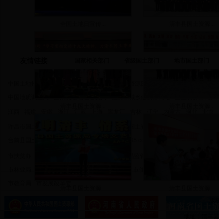
全国土地日宣传...
清丰县国土资源...
友情链接
国家相关部门
省级国土部门
地市国土部门
中国土地推介网
中国土地招拍挂网
中国国土资源部
中国房地产信息网
中国
中国地质调查局
国家测绘地理信息局
住房和城乡建设部网站
国土资源部门户
清丰县国土资源...
清丰县国土资源...
江西
福建
安徽
浙江
江苏
上海
黑龙江
吉林
辽宁
内蒙古
河北
北京
许昌市国土资源局
濮阳市国土资源局
焦作市国土资源局
鹤壁市国土资源局
台前县国土资源局
范县国土资源局
www.77365.com
南乐县国土资源局
濮阳
市扶贫办
市政府金融办
市事管局
市食品药品监管局
市安全监管局
市政府
市林业局
市农业局
市水利局
市交通运输局
市住房城乡建设局
市环保局
市
市教育局
市发展改革委
清丰县国土资源...
清丰县国土资源...
版权
地址：清丰县