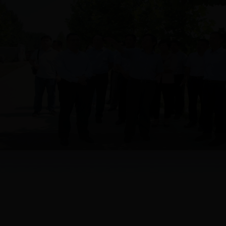
省人大调研组到我县调研闲置土地管理工作
省国土厅王东亚局长莅临www.77365.com调研指导执法监察工作
www.77365.com 举办《宪法》知识讲座
习近平集体会见上海合作组织成员国安全会议秘书会议外方代表团团长