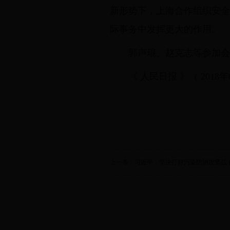
新形势下，上海合作组织安全
际事务中发挥更大的作用。
郭声琨、赵克志等参加会
《 人民日报 》（ 2018年0
上一条：习近平：坚决打好污染防治攻坚战