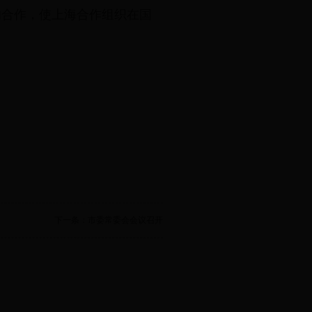
的合作，使上海合作组织在国
下一条：市委常委会会议召开