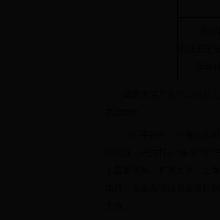
5月22
织成员国
新华社记
国家主席习近平22日在
表团团长。
习近平指出，上海合作组
作实践，严厉打击“东突”等
了重要贡献。扩员之后，上海
期待。安全会议秘书会议机制
支持。