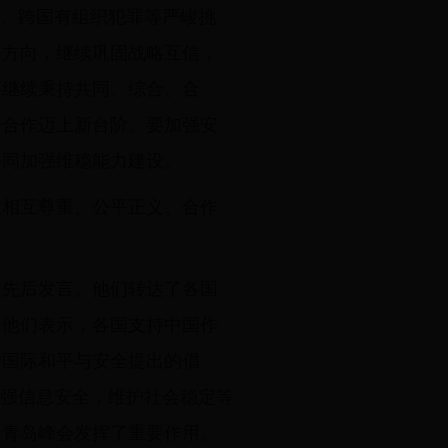
私、跨国有组织犯罪等严峻挑
略方向，继续巩固战略互信，
要继续秉持共同、综合、合
全合作迈上新台阶。要加强安
共同加强维稳能力建设。
设相互尊重、公平正义、合作
方先后发言。他们转达了各国
。他们表示，各国支持中国作
护国际和平与安全提出的倡
加强信息安全，维护社会稳定等
备青岛峰会发挥了重要作用。