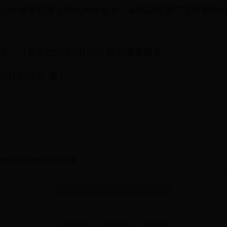
合作越发彰显出强大的生命力。各国愿拓展广泛而密切
见。（新华社北京5月22日电 记者侯丽军）
5月23日 01 版）
 推动生态文明建设迈上新台阶
关闭本页
设为首页
|
联系方式
|
用户登录