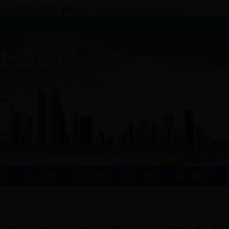
是：2018年07月13日
开
征地
政策
专题
廉政