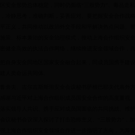
区安全形势总体稳定，同时仍面临“三股势力”、毒品走
，冷静思考，准确判断，妥善应对。要把握安全合作战
平正义，共同推动以政治外交手段和平解决热点问题。
施策、标本兼治的安全治理模式，推动上海合作组织安
密健全高效的执法合作网络，继续推进安全领域合作，
把自身安全同地区国家安全融合起来，同成员国携手建
建人类命运共同体。
鲁舍夫、吉尔吉斯斯坦安全会议秘书萨根巴耶夫代表外
感谢习近平对上海合作组织成员国安全合作的高度重视
落实领导人共识、携手应对成员国面临的共同挑战、维
会议秘书会议深入探讨了打击恐怖主义、“三股势力”，
强上海合作组织安全领域合作进一步指明了方向，为筹