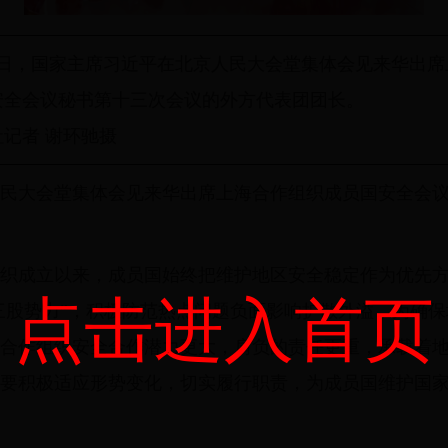
日，国家主席习近平在北京人民大会堂集体会见来华出席
安全会议秘书第十三次会议的外方代表团团长。
者 谢环驰摄
人民大会堂集体会见来华出席上海合作组织成员国安全会
织成立以来，成员国始终把维护地区安全稳定作为优先
点击进入首页
“三股势力”，积极防范热点问题负面影响扩散外溢，为确
合作组织安全合作潜力更大，肩负的责任更重，承载着
要积极适应形势变化，切实履行职责，为成员国维护国