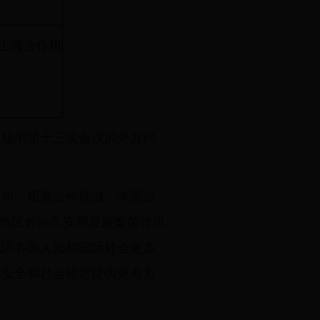
上海合作组
议秘书第十三次会议的外方代
方向，拓展合作领域，丰富合
保地区长治久安和发展繁荣作出
地区各国人民和国际社会更多
家安全和社会稳定提供更有力