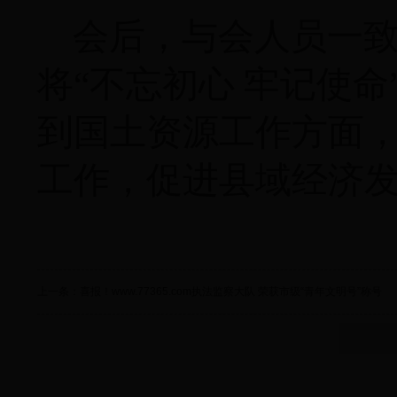
会后，与会人员一
将
“不忘初心 牢记使
到国土资源工作方面
工作，促进县域经济
上一条：喜报！www.77365.com执法监察大队 荣获市级“青年文明号”称号