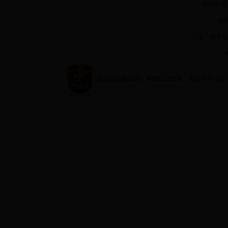
设为首页
版权
地址：清丰县
政府网站标识码：4109220008
备案序号: 豫IC